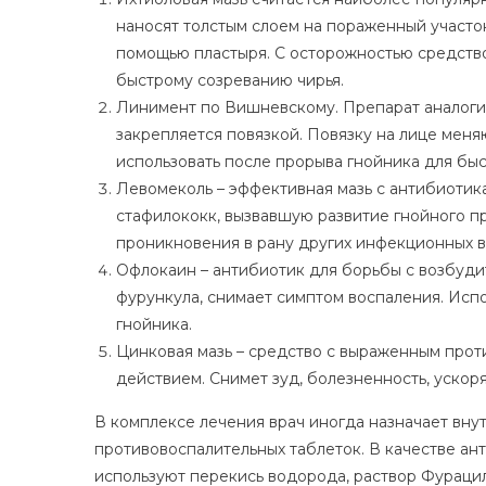
наносят толстым слоем на пораженный участок
помощью пластыря. С осторожностью средство н
быстрому созреванию чирья.
Линимент по Вишневскому. Препарат аналоги
закрепляется повязкой. Повязку на лице меня
использовать после прорыва гнойника для быс
Левомеколь – эффективная мазь с антибиотик
стафилококк, вызвавшую развитие гнойного п
проникновения в рану других инфекционных 
Офлокаин – антибиотик для борьбы с возбуди
фурункула, снимает симптом воспаления. Исп
гнойника.
Цинковая мазь – средство с выраженным про
действием. Снимет зуд, болезненность, ускор
В комплексе лечения врач иногда назначает вн
противовоспалительных таблеток. В качестве ан
используют перекись водорода, раствор Фурацил