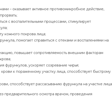
нами – оказывает активное противомикробное действие,
прорвать;
ться с воспалительными процессами, стимулирует
ула;
ту кожного покрова лица;
ункула, помогает справиться с отеками и воспалениями на
реакцию, повышает сопротивляемость внешним факторам
крова;
ия фурункулов, ускоряет созревание чирья;
 крови к пораженному участку лица, способствует быстрому
ови, способствует рассасыванию фурункула на участке лица
ез предварительного осмотра врачом, проведения