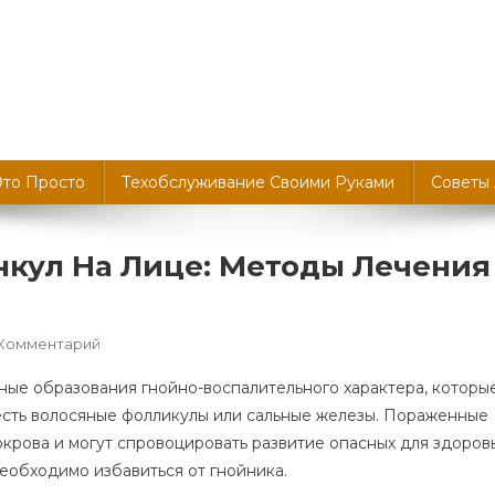
Это Просто
Техобслуживание Своими Руками
Советы
нкул На Лице: Методы Лечения
К
 Комментарий
Как
ые образования гнойно-воспалительного характера, которы
Избавиться
 есть волосяные фолликулы или сальные железы. Пораженные
От
окрова и могут спровоцировать развитие опасных для здоров
Фурункул
необходимо избавиться от гнойника.
На