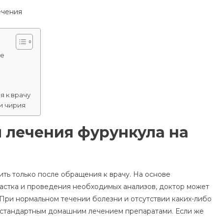
Лице:
Методы
Лечения
це
я к врачу
и чирия
 лечения фурункула на
ть только после обращения к врачу. На основе
астка и проведения необходимых анализов, доктор может
При нормальном течении болезни и отсутствии каких-либо
 стандартным домашним лечением препаратами. Если же