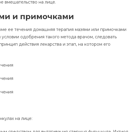
е вмешательство на лице.
ми и примочками
орме ее течения домашняя терапия мазями или примочками
и условии одобрения такого метода врачом, следовать
принцип действия лекарства и этап, на котором его
нкулах на лице:
ным средством для вытягивания стержня фурункула. Ихтиол