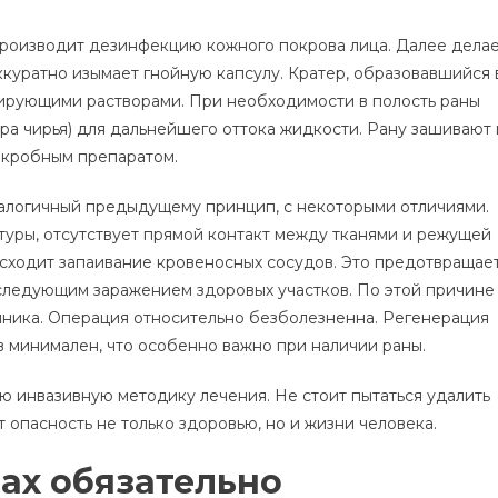
производит дезинфекцию кожного покрова лица. Далее дела
ккуратно изымает гнойную капсулу. Кратер, образовавшийся 
ирующими растворами. При необходимости в полость раны
ра чирья) для дальнейшего оттока жидкости. Рану зашивают 
икробным препаратом.
алогичный предыдущему принцип, с некоторыми отличиями.
туры, отсутствует прямой контакт между тканями и режущей
исходит запаивание кровеносных сосудов. Это предотвращае
следующим заражением здоровых участков. По этой причине
ника. Операция относительно безболезненна. Регенерация
 минимален, что особенно важно при наличии раны.
ю инвазивную методику лечения. Не стоит пытаться удалить
т опасность не только здоровью, но и жизни человека.
ах обязательно