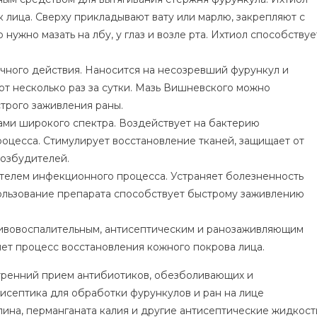
 лица. Сверху прикладывают вату или марлю, закрепляют с
ужно мазать на лбу, у глаз и возле рта. Ихтиол способствуе
чного действия. Наносится на несозревший фурункул и
ют несколько раз за сутки. Мазь Вишневского можно
трого заживления раны.
ами широкого спектра. Воздействует на бактерию
роцесса. Стимулирует восстановление тканей, защищает от
возбудителей.
телем инфекционного процесса. Устраняет болезненность
ользование препарата способствует быстрому заживлению
тивовоспалительным, антисептическим и ранозаживляющим
яет процесс восстановления кожного покрова лица.
утренний прием антибиотиков, обезболивающих и
тисептика для обработки фурункулов и ран на лице
ина, перманганата калия и другие антисептические жидкост