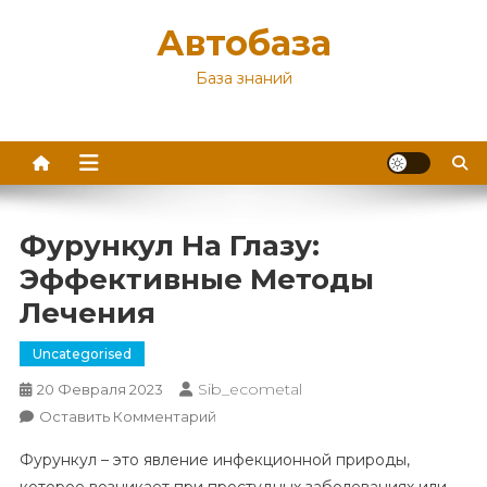
Перейти
Автобаза
к
содержимому
База знаний
Фурункул На Глазу:
Эффективные Методы
Лечения
Uncategorised
Sib_ecometal
20 Февраля 2023
К
Оставить Комментарий
Фурункул
Фурункул – это явление инфекционной природы,
На