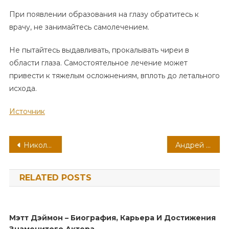
При появлении образования на глазу обратитесь к
врачу, не занимайтесь самолечением.
Не пытайтесь выдавливать, прокалывать чиреи в
области глаза. Самостоятельное лечение может
привести к тяжелым осложнениям, вплоть до летального
исхода.
Источник
Навигация
Николай Костер-Вальдау — талантливый актер, известный благодаря своим ролям в культовых фильмах, его замечательным достижениям и увлекательной биографии
Андрей Чернышов — раскрытие тайн личной жизни и ключевые моменты в биографии
по
RELATED POSTS
записям
Мэтт Дэймон – Биография, Карьера И Достижения
Знаменитого Актера