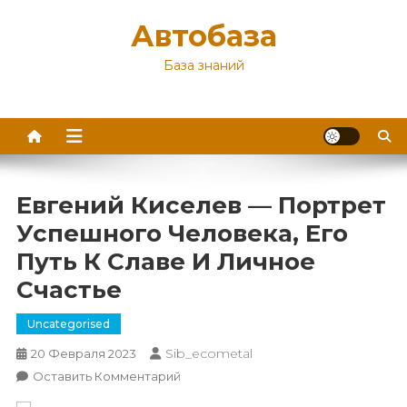
Перейти
Автобаза
к
содержимому
База знаний
Евгений Киселев — Портрет
Успешного Человека, Его
Путь К Славе И Личное
Счастье
Uncategorised
Sib_ecometal
20 Февраля 2023
К
Оставить Комментарий
Евгений