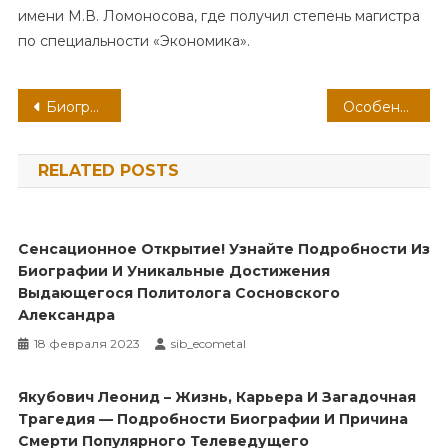
имени М.В. Ломоносова, где получил степень магистра
по специальности «Экономика».
Навигация
Биография Дефо — от первых шагов до легендарных произведений
Особенности образования стержня у фурункула
по
RELATED POSTS
записям
Сенсационное Открытие! Узнайте Подробности Из
Биографии И Уникальные Достижения
Выдающегося Политолога Сосновского
Александра
18 февраля 2023
sib_ecometal
Якубович Леонид – Жизнь, Карьера И Загадочная
Трагедия — Подробности Биографии И Причина
Смерти Популярного Телеведущего