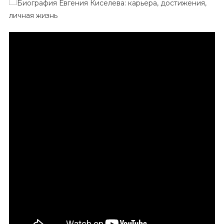
Киселев
—
Портрет
Успешного
Человека,
Его
Путь
К
Славе
И
Личное
Счастье