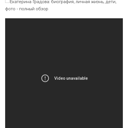
Градова
—
Фото,
Биография,
Личная
Жизнь
И
Дети
—
Полный
Обзор
Жизни
Актрисы