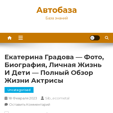
Перейти
Автобаза
к
содержимому
База знаний
Екатерина Градова — Фото,
Биография, Личная Жизнь
И Дети — Полный Обзор
Жизни Актрисы
Uncategorised
Sib_ecometal
18 Февраля 2023
К
Оставить Комментарий
Екатерина