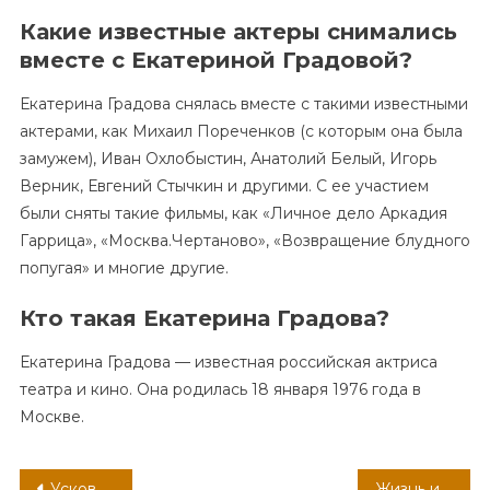
Какие известные актеры снимались
вместе с Екатериной Градовой?
Екатерина Градова снялась вместе с такими известными
актерами, как Михаил Пореченков (с которым она была
замужем), Иван Охлобыстин, Анатолий Белый, Игорь
Верник, Евгений Стычкин и другими. С ее участием
были сняты такие фильмы, как «Личное дело Аркадия
Гаррица», «Москва.Чертаново», «Возвращение блудного
попугая» и многие другие.
Кто такая Екатерина Градова?
Екатерина Градова — известная российская актриса
театра и кино. Она родилась 18 января 1976 года в
Москве.
Навигация
Усков режиссер — биография Валерия Ускова — интересные факты и достижения
Жизнь и достижения Валиханова Чокана — биография, история, факты