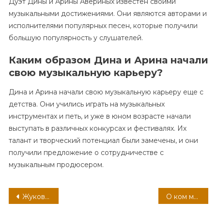
Дуэт Дины и Арины Авериных известен своими
музыкальными достижениями. Они являются авторами и
исполнителями популярных песен, которые получили
большую популярность у слушателей.
Каким образом Дина и Арина начали
свою музыкальную карьеру?
Дина и Арина начали свою музыкальную карьеру еще с
детства. Они учились играть на музыкальных
инструментах и петь, и уже в юном возрасте начали
выступать в различных конкурсах и фестивалях. Их
талант и творческий потенциал были замечены, и они
получили предложение о сотрудничестве с
музыкальным продюсером.
Навигация
Жуковский, знаменитый русский поэт и переводчик, чьи творческие достижения прославили его во всем мире, уже 214 лет вдохновляет читателей своим непревзойденным талантом и необыкновенной страстью к слову.
О ком мы мечтаем узнать больше — потрясающая биография и увлекательная личная жизнь актрисы Любови Зайцевой
по