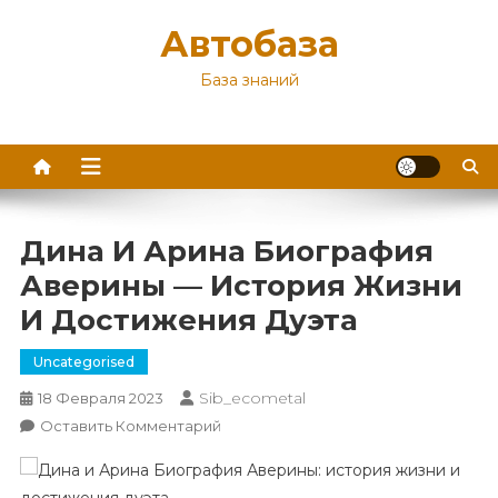
Перейти
Автобаза
к
содержимому
База знаний
Дина И Арина Биография
Аверины — История Жизни
И Достижения Дуэта
Uncategorised
Sib_ecometal
18 Февраля 2023
К
Оставить Комментарий
Дина
И