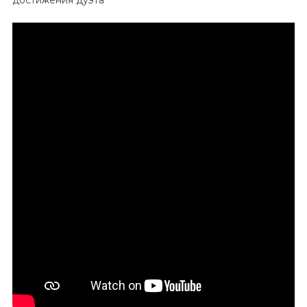
Арина
Биография
Аверины
—
История
Жизни
И
Достижения
Дуэта