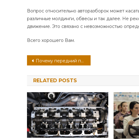
Вопрос относительно авторазборок может касать
различные молдинги, обвесы и так далее. Не ре
движение. Это связано с невозможностью опреде
Всего хорошего Вам.
Навигация
Почему передний привод лучше заднего: 7 веских аргументов
по
RELATED POSTS
записям