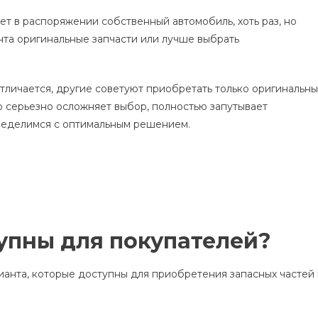
Дилемма
т в распоряжении собственный автомобиль, хоть раз, но
Автолюбителей:
нта оригинальные запчасти или лучше выбрать
Оригинальные
Или
Запчасти-
отличается, другие советуют приобретать только оригинальн
Заменители?
то серьезно осложняет выбор, полностью запутывает
ределимся с оптимальным решением.
упны для покупателей?
ианта, которые доступны для приобретения запасных частей