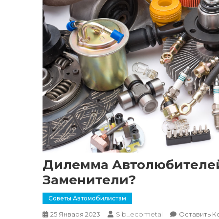
Дилемма Автолюбителей
Заменители?
Советы Автомобилистам
Sib_ecometal
25 Января 2023
Оставить К