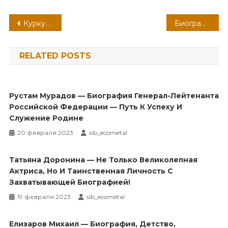
Навигация
Куркурина Анна — история жизни, прошлое и настоящее блистательной актрисы
Биография Каплан Даши — интересные факты о жизни и творчестве
по
RELATED POSTS
записям
Рустам Мурадов — Биография Генерал-Лейтенанта
Российской Федерации — Путь К Успеху И
Служение Родине
20 февраля 2023
sib_ecometal
Татьяна Доронина — Не Только Великолепная
Актриса, Но И Таинственная Личность С
Захватывающей Биографией!
19 февраля 2023
sib_ecometal
Елизаров Михаил — Биография, Детство,