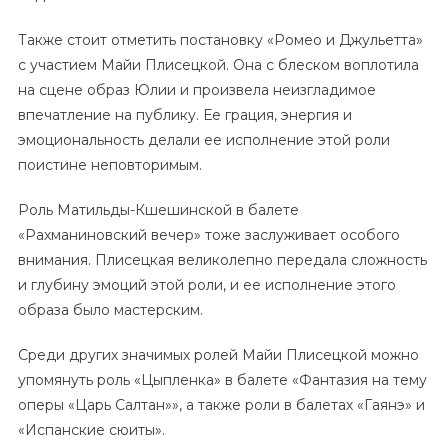
Также стоит отметить постановку «Ромео и Джульетта»
с участием Майи Плисецкой. Она с блеском воплотила
на сцене образ Юлии и произвела неизгладимое
впечатление на публику. Ее грация, энергия и
эмоциональность делали ее исполнение этой роли
поистине неповторимым.
Роль Матильды-Кшешинской в балете
«Рахманиновский вечер» тоже заслуживает особого
внимания. Плисецкая великолепно передала сложность
и глубину эмоций этой роли, и ее исполнение этого
образа было мастерским.
Среди других значимых ролей Майи Плисецкой можно
упомянуть роль «Цыпленка» в балете «Фантазия на тему
оперы «Царь Салтан»», а также роли в балетах «Гаянэ» и
«Испанские сюиты».