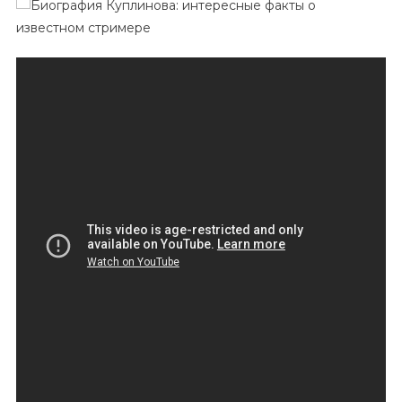
Куплинова
—
Удивительные
И
Занимательные
Факты
Об
Известном
Стримере