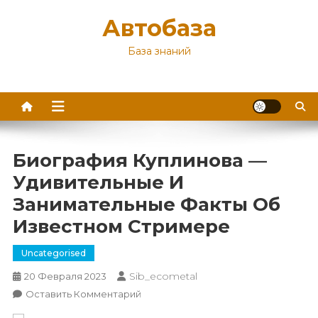
Перейти
Автобаза
к
содержимому
База знаний
Биография Куплинова —
Удивительные И
Занимательные Факты Об
Известном Стримере
Uncategorised
Sib_ecometal
20 Февраля 2023
К
Оставить Комментарий
Биография