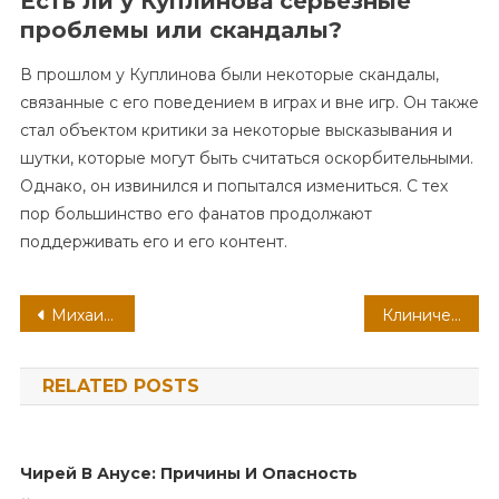
Есть ли у Куплинова серьезные
проблемы или скандалы?
В прошлом у Куплинова были некоторые скандалы,
связанные с его поведением в играх и вне игр. Он также
стал объектом критики за некоторые высказывания и
шутки, которые могут быть считаться оскорбительными.
Однако, он извинился и попытался измениться. С тех
пор большинство его фанатов продолжают
поддерживать его и его контент.
Навигация
Михаил Зеленский — биография, личная жизнь, причина смерти — интересные факты и события
Клинические характеристики синдрома Маделунга
по
RELATED POSTS
записям
Чирей В Анусе: Причины И Опасность