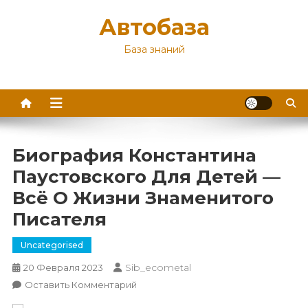
Перейти
Автобаза
к
содержимому
База знаний
Биография Константина
Паустовского Для Детей —
Всё О Жизни Знаменитого
Писателя
Uncategorised
Sib_ecometal
20 Февраля 2023
К
Оставить Комментарий
Биография