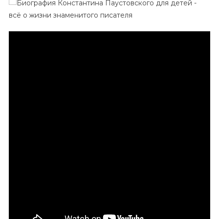
Константина
Паустовского
Для
Детей
—
Всё
О
Жизни
Знаменитого
Писателя