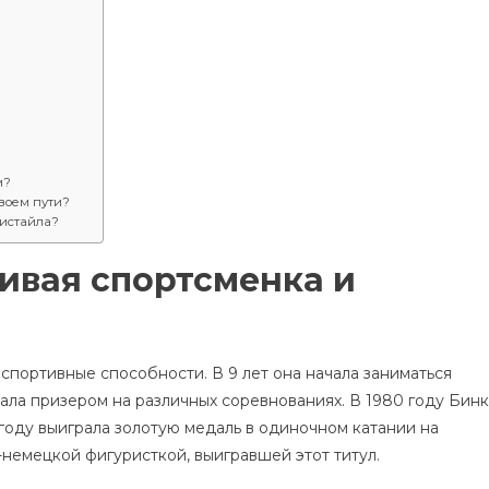
м?
воем пути?
ристайла?
ливая спортсменка и
спортивные способности. В 9 лет она начала заниматься
тала призером на различных соревнованиях. В 1980 году Бин
 году выиграла золотую медаль в одиночном катании на
немецкой фигуристкой, выигравшей этот титул.