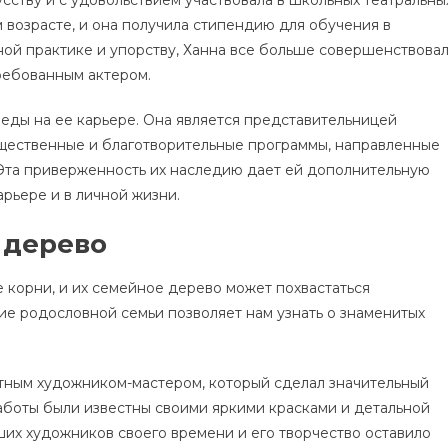
м возрасте, и она получила стипендию для обучения в
ной практике и упорству, Ханна все больше совершенствова
требованным актером.
еды на ее карьере. Она является представительницей
щественные и благотворительные программы, направленные
 Эта приверженность их наследию дает ей дополнительную
рьере и в личной жизни.
 дерево
 корни, и их семейное дерево может похвастаться
е родословной семьи позволяет нам узнать о знаменитых
тным художником-мастером, который сделал значительный
аботы были известны своими яркими красками и детальной
их художников своего времени и его творчество оставило