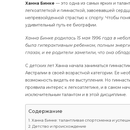
Ханна Бинке
— это одна из самых ярких и талан
легкоатлеткой и гимнасткой, завоевавшей серд
непревзойденной страстью к спорту. Чтобы понят
удивительный путь ее биографии.
Ханна Бинке родилась 15 мая 1996 года в небо
была гиперактивным ребенком, полным энерги
глазах, и ее родители заметили, что она обла
С детских лет Ханна начала заниматься гимнасти
Австралии в своей возрастной категории. Ее нео
возможность видеть ее выступления. Но гимнаст
проявила интерес к легкоатлетике, и в самом нач
исключительным талантом и в этой дисциплине.
Содержание
Ханна Бинке: талантливая спортсменка и успеш
Детство и происхождение