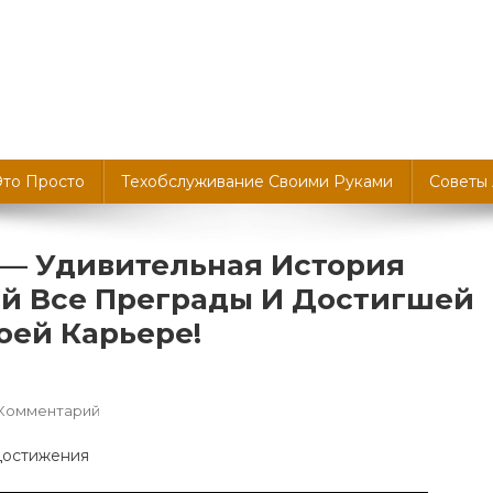
Это Просто
Техобслуживание Своими Руками
Советы
 — Удивительная История
й Все Преграды И Достигшей
оей Карьере!
К
 Комментарий
Биография
Ханна
Бинке