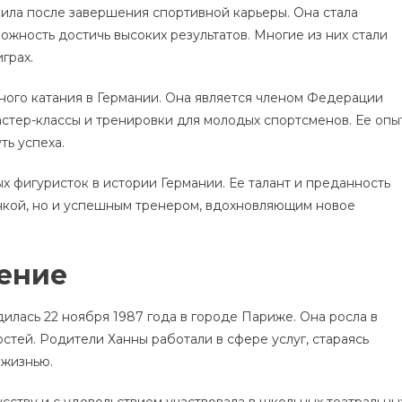
ила после завершения спортивной карьеры. Она стала
жность достичь высоких результатов. Многие из них стали
грах.
рного катания в Германии. Она является членом Федерации
астер-классы и тренировки для молодых спортсменов. Ее опы
ть успеха.
х фигуристок в истории Германии. Ее талант и преданность
енкой, но и успешным тренером, вдохновляющим новое
ение
дилась 22 ноября 1987 года в городе Париже. Она росла в
стей. Родители Ханны работали в сфере услуг, стараясь
 жизнью.
усству и с удовольствием участвовала в школьных театральны