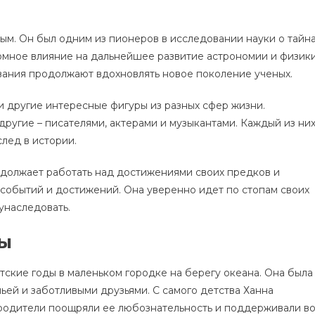
м. Он был одним из пионеров в исследовании науки о тайн
омное влияние на дальнейшее развитие астрономии и физики
ования продолжают вдохновлять новое поколение ученых.
 другие интересные фигуры из разных сфер жизни.
другие – писателями, актерами и музыкантами. Каждый из ни
след в истории.
одолжает работать над достижениями своих предков и
 событий и достижений. Она уверенно идет по стопам своих
 унаследовать.
ды
тские годы в маленьком городке на берегу океана. Она была
ей и заботливыми друзьями. С самого детства Ханна
 родители поощряли ее любознательность и поддерживали в