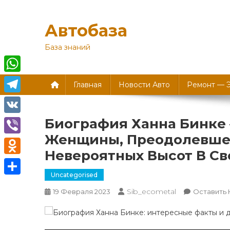
Перейти
к
Автобаза
содержимому
База знаний
WhatsApp
Главная
Новости Авто
Ремонт — 
Telegram
Биография Ханна Бинке
VK
Женщины, Преодолевше
Viber
Невероятных Высот В Св
Odnoklassniki
Uncategorised
Отправить
Sib_ecometal
19 Февраля 2023
Оставить