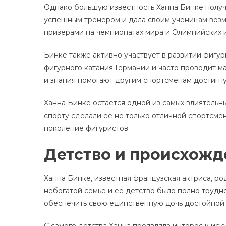
Однако большую известность Ханна Бинке получ
успешным тренером и дала своим ученицам возмо
призерами на чемпионатах мира и Олимпийских и
Бинке также активно участвует в развитии фигу
фигурного катания Германии и часто проводит м
и знания помогают другим спортсменам достигну
Ханна Бинке остается одной из самых влиятельны
спорту сделали ее не только отличной спортсм
поколение фигуристов.
Детство и происхожд
Ханна Бинке, известная французская актриса, ро
небогатой семье и ее детство было полно трудно
обеспечить свою единственную дочь достойной
С самого детства Ханна проявляла интерес к иск