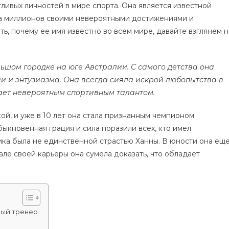
тливых личностей в мире спорта. Она является известной
ца миллионов своими невероятными достижениями и
ь, почему ее имя известно во всем мире, давайте взглянем н
льшом городке на юге Австралии. С самого детства она
и и энтузиазма. Она всегда сияла искрой любопытства в
дает невероятным спортивным талантом.
кой, и уже в 10 лет она стала признанным чемпионом
быкновенная грация и сила поразили всех, кто имел
ика была не единственной страстью Ханны. В юности она ещ
але своей карьеры она сумела доказать, что обладает
ный тренер