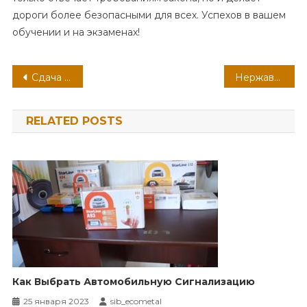
дороги более безопасными для всех. Успехов в вашем
обучении и на экзаменах!
Навигация
Сдача металлолома: Что нужно знать
Нержавеющая сталь: Металл будущего
по
RELATED POSTS
записям
Как Выбрать Автомобильную Сигнализацию
25 января 2023
sib_ecometal