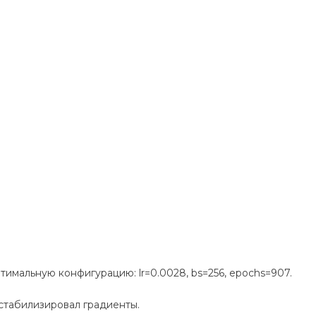
имальную конфигурацию: lr=0.0028, bs=256, epochs=907.
 стабилизировал градиенты.