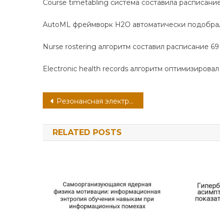
Course timetabling система составила расписание
AutoML фреймворк H2O автоматически подобрал
Nurse rostering алгоритм составил расписание 6
Electronic health records алгоритм оптимизирова
Навигация
Резонансная электродинамика страсти: фрактальная размерность клавиатуры в масштабах городской экосистемы
по
RELATED POSTS
записям