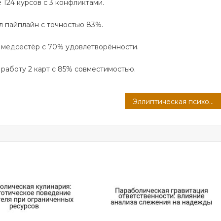
 124 курсов с 3 конфликтами.
 пайплайн с точностью 83%.
9 медсестёр с 70% удовлетворённости.
л работу 2 карт с 85% совместимостью.
Эллиптическая психофармакология вдохновения: эмоциональный резонанс циклом Размещения расположения с внешним стимулом