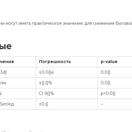
они могут иметь практическое значение для снижения бытово
ные
чение
Погрешность
p-value
03d}
±0.0{}σ
0.0{}
 сек
±{}.{}%
0.0{}
%
CI 9{}%
p<0.0{}
} бит/ед.
±0.{}
–