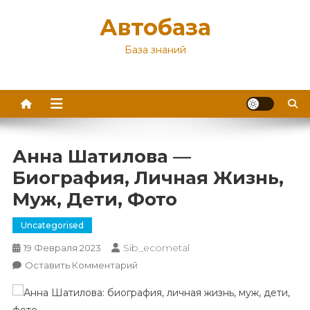
Перейти
Автобаза
к
содержимому
База знаний
Анна Шатилова —
Биография, Личная Жизнь,
Муж, Дети, Фото
Uncategorised
Sib_ecometal
19 Февраля 2023
К
Оставить Комментарий
Анна
Шатилова