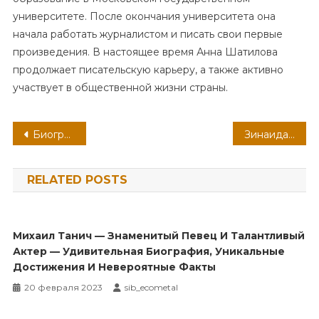
университете. После окончания университета она
начала работать журналистом и писать свои первые
произведения. В настоящее время Анна Шатилова
продолжает писательскую карьеру, а также активно
участвует в общественной жизни страны.
Навигация
Биография Шейнина Артема — телеведущего талантливого и успешного
Зинаида Кириенко — удивительная жизненная история, захватывающая карьера и необычные факты
по
RELATED POSTS
записям
Михаил Танич — Знаменитый Певец И Талантливый
Актер — Удивительная Биография, Уникальные
Достижения И Невероятные Факты
20 февраля 2023
sib_ecometal