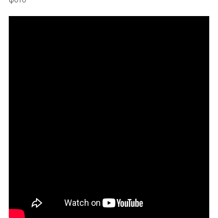
—
Биография,
Личная
Жизнь,
Муж,
Дети,
Фото